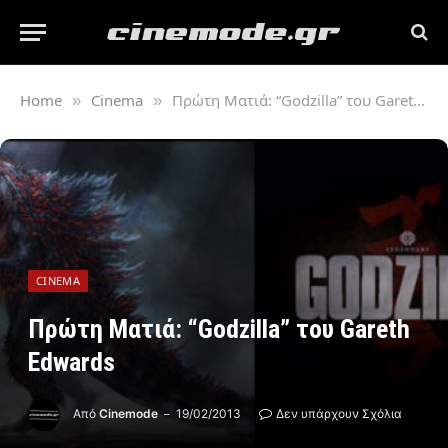
Home
Cinema
Πρώτη Ματιά: “Godzilla” του Gareth Edwards
»
»
CINEMA
Πρώτη Ματιά: “Godzilla” του Gareth
Edwards
Από
Cinemode
19/02/2013
Δεν υπάρχουν Σχόλια