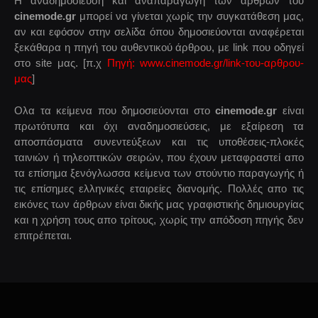
Η αναδημοσίευση και αναπαραγωγή των άρθρων του
cinemode.gr
μπορεί να γίνεται χωρίς την συγκατάθεση μας,
αν και εφόσον στην σελίδα όπου δημοσιεύονται αναφέρεται
ξεκάθαρα η πηγή του αυθεντικού άρθρου, με link που οδηγεί
στο site μας. [π.χ
Πηγή: www.cinemode.gr/link-του-αρθρου-
μας
]
Ολα τα κείμενα που δημοσιεύονται στο
cinemode.gr
είναι
πρωτότυπα και όχι αναδημοσιεύσεις, με εξαίρεση τα
αποσπάσματα συνεντεύξεων και τις υποθέσεις-πλοκές
ταινιών ή τηλεοπτικών σειρών, που έχουν μεταφραστεί απο
τα επίσημα ξενόγλωσσα κείμενα των στούντιο παραγωγής ή
τις επίσημες ελληνικές εταιρείες διανομής. Πολλές απο τις
εικόνες των άρθρων είναι δικής μας γραφιστικής δημιουργίας
και η χρήση τους απο τρίτους, χωρίς την απόδοση πηγής δεν
επιτρέπεται.