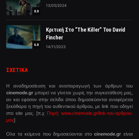
13/05/2024
8.8
Κριτική Στο “The Killer” Του David
Fincher
6.8
14/11/2023
ΣΧΕΤΙΚΑ
Η αναδημοσίευση και αναπαραγωγή των άρθρων του
cinemode.gr
μπορεί να γίνεται χωρίς την συγκατάθεση μας,
αν και εφόσον στην σελίδα όπου δημοσιεύονται αναφέρεται
ξεκάθαρα η πηγή του αυθεντικού άρθρου, με link που οδηγεί
στο site μας. [π.χ
Πηγή: www.cinemode.gr/link-του-αρθρου-
μας
]
Ολα τα κείμενα που δημοσιεύονται στο
cinemode.gr
είναι