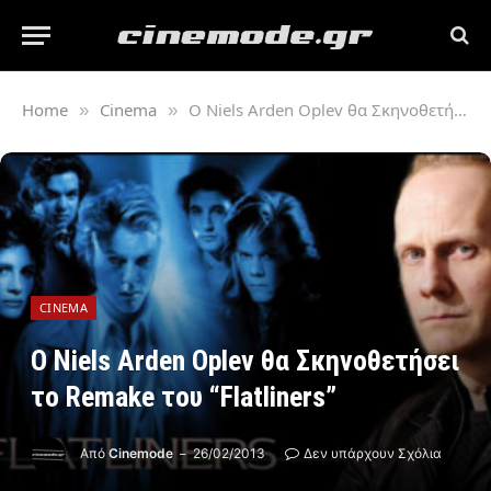
Home
Cinema
Ο Niels Arden Oplev θα Σκηνοθετήσει το Remake του “Flatliners”
»
»
CINEMA
Ο Niels Arden Oplev θα Σκηνοθετήσει
το Remake του “Flatliners”
Από
Cinemode
26/02/2013
Δεν υπάρχουν Σχόλια