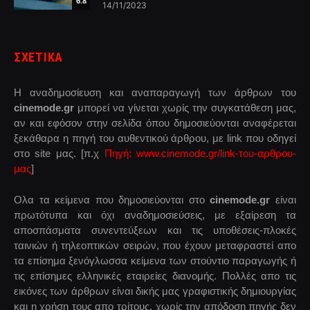
6.8
14/11/2023
ΣΧΕΤΙΚΑ
Η αναδημοσίευση και αναπαραγωγή των άρθρων του
cinemode.gr
μπορεί να γίνεται χωρίς την συγκατάθεση μας,
αν και εφόσον στην σελίδα όπου δημοσιεύονται αναφέρεται
ξεκάθαρα η πηγή του αυθεντικού άρθρου, με link που οδηγεί
στο site μας. [π.χ
Πηγή: www.cinemode.gr/link-του-αρθρου-
μας
]
Ολα τα κείμενα που δημοσιεύονται στο
cinemode.gr
είναι
πρωτότυπα και όχι αναδημοσιεύσεις, με εξαίρεση τα
αποσπάσματα συνεντεύξεων και τις υποθέσεις-πλοκές
ταινιών ή τηλεοπτικών σειρών, που έχουν μεταφραστεί απο
τα επίσημα ξενόγλωσσα κείμενα των στούντιο παραγωγής ή
τις επίσημες ελληνικές εταιρείες διανομής. Πολλές απο τις
εικόνες των άρθρων είναι δικής μας γραφιστικής δημιουργίας
και η χρήση τους απο τρίτους, χωρίς την απόδοση πηγής δεν