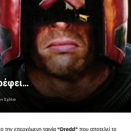
τρέφει…
υν Σχόλια
 την επερχόμενη ταινία
“Dredd”
που αποτελεί το