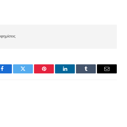
αφημίσεις
Facebook
Twitter
Pinterest
LinkedIn
Tumblr
Email