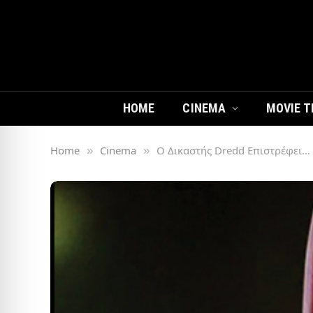
HOME
CINEMA
MOVIE T
Home
Cinema
Ο Δικαστής Dredd Επιστρέφει…
»
»