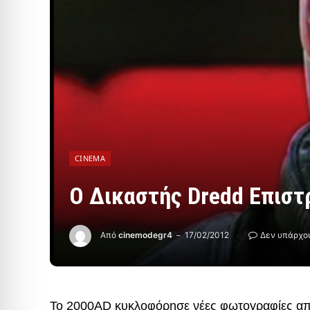
CINEMA
Ο Δικαστής Dredd Επισ
Από
cinemodegr4
17/02/2012
Δεν υπάρχο
Το 2000AD κυκλοφόρησε νέες φωτογραφίες απο