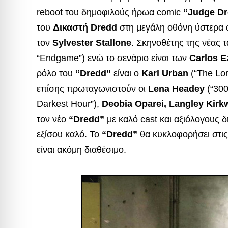
reboot του δημοφιλούς ήρωα comic
“Judge D
του
Δικαστή Dredd
στη μεγάλη οθόνη
ύστερα 
τον
Sylvester Stallone
. Σκηνοθέτης της νέας τ
“Endgame”) ενώ το σενάριο είναι των
Carlos E
ρόλο του
“Dredd”
είναι ο
Karl Urban
(“The Lor
επίσης πρωταγωνιστούν οι
Lena Headey
(“300
Darkest Hour”),
Deobia Oparei, Langley Kir
τον νέο
“Dredd”
με καλό cast και αξιόλογους δ
εξίσου καλό. To
“Dredd”
θα κυκλοφορήσει στις 
είναι ακόμη διαθέσιμο.