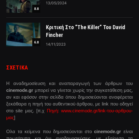
13/05/2024
8.8
Κριτική Στο “The Killer” Του David
Fincher
6.8
14/11/2023
ΣΧΕΤΙΚΑ
Η αναδημοσίευση και αναπαραγωγή των άρθρων του
cinemode.gr
μπορεί να γίνεται χωρίς την συγκατάθεση μας,
αν και εφόσον στην σελίδα όπου δημοσιεύονται αναφέρεται
ξεκάθαρα η πηγή του αυθεντικού άρθρου, με link που οδηγεί
στο site μας. [π.χ
Πηγή: www.cinemode.gr/link-του-αρθρου-
μας
]
Ολα τα κείμενα που δημοσιεύονται στο
cinemode.gr
είναι
πρωτότυπα και όχι αναδημοσιεύσεις, με εξαίρεση τα