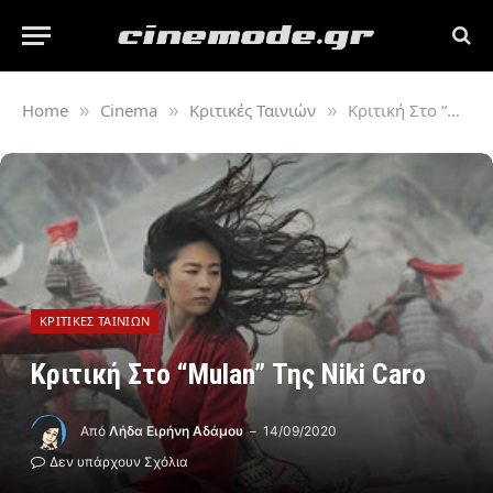
Home
Cinema
Κριτικές Ταινιών
Κριτική Στο “Mulan” Της Niki Caro
»
»
»
ΚΡΙΤΙΚΈΣ ΤΑΙΝΙΏΝ
Κριτική Στο “Mulan” Της Niki Caro
Από
Λήδα Ειρήνη Αδάμου
14/09/2020
Δεν υπάρχουν Σχόλια