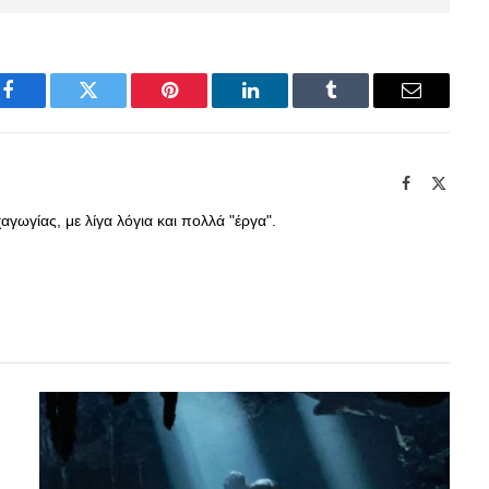
Facebook
Twitter
Pinterest
LinkedIn
Tumblr
Email
Facebook
X
(Twitte
γωγίας, με λίγα λόγια και πολλά "έργα".