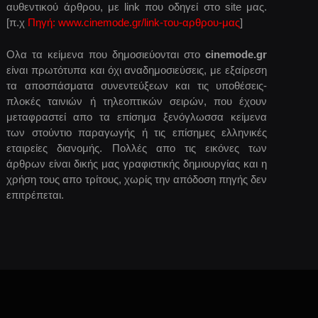
αυθεντικού άρθρου, με link που οδηγεί στο site μας.
[π.χ
Πηγή: www.cinemode.gr/link-του-αρθρου-μας
]
Ολα τα κείμενα που δημοσιεύονται στο
cinemode.gr
είναι πρωτότυπα και όχι αναδημοσιεύσεις, με εξαίρεση
τα αποσπάσματα συνεντεύξεων και τις υποθέσεις-
πλοκές ταινιών ή τηλεοπτικών σειρών, που έχουν
μεταφραστεί απο τα επίσημα ξενόγλωσσα κείμενα
των στούντιο παραγωγής ή τις επίσημες ελληνικές
εταιρείες διανομής. Πολλές απο τις εικόνες των
άρθρων είναι δικής μας γραφιστικής δημιουργίας και η
χρήση τους απο τρίτους, χωρίς την απόδοση πηγής δεν
επιτρέπεται.