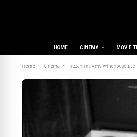
HOME
CINEMA
MOVIE T
Home
Cinema
Η Ζωή της Amy Winehouse Στο 
»
»