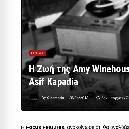
CINEMA
Η Ζωή της Amy Winehou
Asif Kapadia
By
Cinemode
25/04/2013
Δεν υπάρχουν Σ
Η
Focus Features
, ανακοίνωσε ότι θα αναλάβε