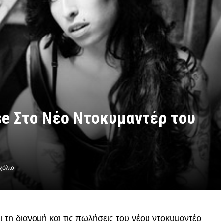
se Στο Νέο Ντοκυμαντέρ του
χόλια
ι τη διανομή και τις πωλήσεις του νέου ντοκυμαντέρ