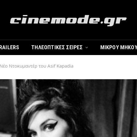
RAILERS
ΤΗΛΕΟΠΤΙΚΈΣ ΣΕΙΡΈΣ
ΜΙΚΡΟΎ ΜΉΚΟ
Νέο Ντοκυμαντέρ του Asif Kapadia