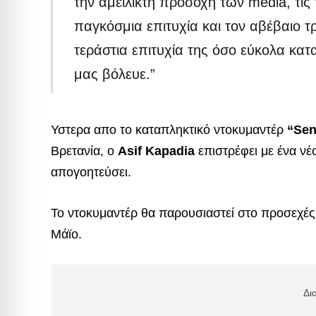
την αμείλικτη προσοχή των media, τις
παγκόσμια επιτυχία και τον αβέβαιο τ
τεράστια επιτυχία της όσο εύκολα κατ
μας βόλευε.”
Υστερα απο το καταπληκτικό ντοκυμαντέρ
“Se
Βρετανία, o
Asif Kapadia
επιστρέφει με ένα νέ
απογοητεύσει.
Το ντοκυμαντέρ θα παρουσιαστεί στο προσεχέ
Μάϊο.
Δι