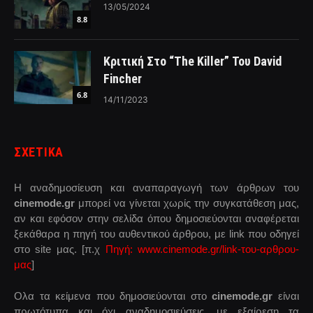
13/05/2024
8.8
Κριτική Στο “The Killer” Του David
Fincher
6.8
14/11/2023
ΣΧΕΤΙΚΑ
Η αναδημοσίευση και αναπαραγωγή των άρθρων του
cinemode.gr
μπορεί να γίνεται χωρίς την συγκατάθεση μας,
αν και εφόσον στην σελίδα όπου δημοσιεύονται αναφέρεται
ξεκάθαρα η πηγή του αυθεντικού άρθρου, με link που οδηγεί
στο site μας. [π.χ
Πηγή: www.cinemode.gr/link-του-αρθρου-
μας
]
Ολα τα κείμενα που δημοσιεύονται στο
cinemode.gr
είναι
πρωτότυπα και όχι αναδημοσιεύσεις, με εξαίρεση τα