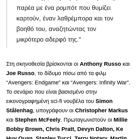
παρέα με ένα ρομπότ που θυμίζει
καρτούν, έναν λαθρέμπορα και τον
βοηθό του, αναζητώντας τον
μικρότερο αδερφό της.”
Στη σκηνοθεσία βρίσκονται οι
Anthony Russo
και
Joe Russo
, το δίδυμο πίσω από τα φιλμ
“Avengers: Endgame” και “Avengers: Infinity War”.
Το σενάριο που είναι βασισμένο στην
εικονογραφημένη sci-fi νουβέλα του
Simon
Stålenhag
, υπογράφουν οι
Christopher Markus
και
Stephen McFeely
. Πρωταγωνιστούν οι
Millie
Bobby Brown, Chris Pratt, Devyn Dalton, Ke
Huy Quan, Stanley Tucci, Terry Notary, Martin