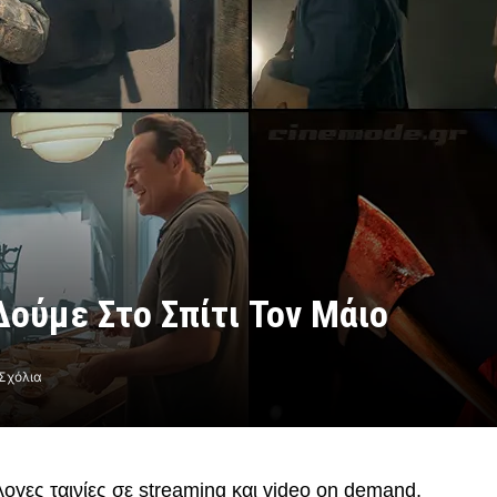
Δούμε Στο Σπίτι Τον Μάιο
Σχόλια
ογες ταινίες σε streaming και video on demand,