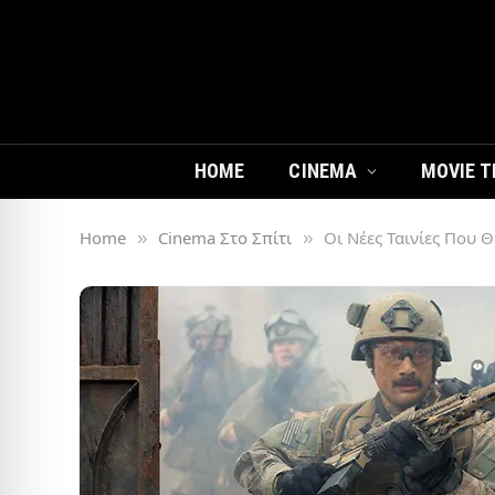
HOME
CINEMA
MOVIE T
Home
Cinema Στο Σπίτι
Οι Νέες Ταινίες Που 
»
»