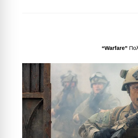
“Warfare”
Πολ