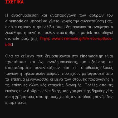
ΣΧΕΤΙΚΑ
Η αναδημοσίευση και αναπαραγωγή των άρθρων του
cinemode.gr
μπορεί να γίνεται χωρίς την συγκατάθεση μας,
αν και εφόσον στην σελίδα όπου δημοσιεύονται αναφέρεται
ξεκάθαρα η πηγή του αυθεντικού άρθρου, με link που οδηγεί
στο site μας. [π.χ
Πηγή: www.cinemode.gr/link-του-αρθρου-
μας
]
Ολα τα κείμενα που δημοσιεύονται στο
cinemode.gr
είναι
πρωτότυπα και όχι αναδημοσιεύσεις, με εξαίρεση τα
αποσπάσματα συνεντεύξεων και τις υποθέσεις-πλοκές
ταινιών ή τηλεοπτικών σειρών, που έχουν μεταφραστεί απο
τα επίσημα ξενόγλωσσα κείμενα των στούντιο παραγωγής ή
τις επίσημες ελληνικές εταιρείες διανομής. Πολλές απο τις
εικόνες των άρθρων είναι δικής μας γραφιστικής δημιουργίας
και η χρήση τους απο τρίτους, χωρίς την απόδοση πηγής δεν
επιτρέπεται.