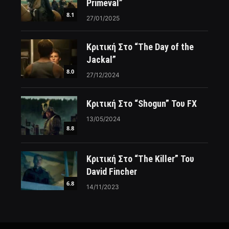
Primeval”
8.1
27/01/2025
Κριτική Στο “The Day of the
Jackal”
8.0
27/12/2024
Κριτική Στο “Shogun” Του FX
13/05/2024
8.8
Κριτική Στο “The Killer” Του
David Fincher
6.8
14/11/2023