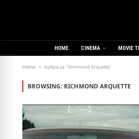
HOME
CINEMA
MOVIE T
Home
Άρθρα με "Richmond Arquette"
»
BROWSING:
RICHMOND ARQUETTE