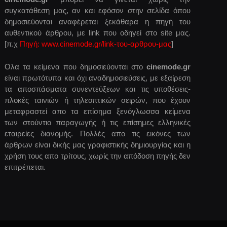
συγκατάθεση μας, αν και εφόσον στην σελίδα όπου
δημοσιεύονται αναφέρεται ξεκάθαρα η πηγή του
αυθεντικού άρθρου, με link που οδηγεί στο site μας.
[π.χ
Πηγή: www.cinemode.gr/link-του-αρθρου-μας
]
Ολα τα κείμενα που δημοσιεύονται στο
cinemode.gr
είναι πρωτότυπα και όχι αναδημοσιεύσεις, με εξαίρεση
τα αποσπάσματα συνεντεύξεων και τις υποθέσεις-
πλοκές ταινιών ή τηλεοπτικών σειρών, που έχουν
μεταφραστεί απο τα επίσημα ξενόγλωσσα κείμενα
των στούντιο παραγωγής ή τις επίσημες ελληνικές
εταιρείες διανομής. Πολλές απο τις εικόνες των
άρθρων είναι δικής μας γραφιστικής δημιουργίας και η
χρήση τους απο τρίτους, χωρίς την απόδοση πηγής δεν
επιτρέπεται.