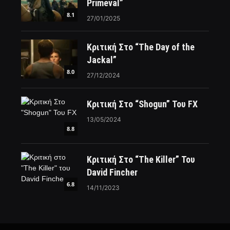
Primeval”
8.1
27/01/2025
Κριτική Στο “The Day of the
Jackal”
8.0
27/12/2024
Κριτική Στο “Shogun” Του FX
13/05/2024
8.8
Κριτική Στο “The Killer” Του
David Fincher
6.8
14/11/2023