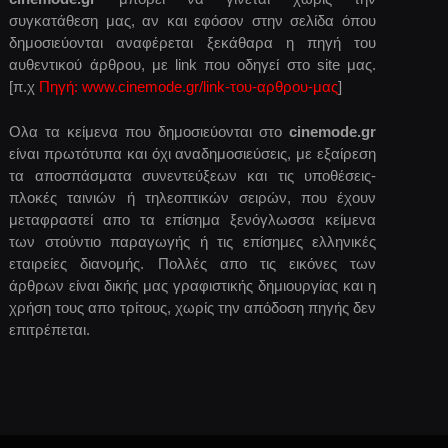
συγκατάθεση μας, αν και εφόσον στην σελίδα όπου
δημοσιεύονται αναφέρεται ξεκάθαρα η πηγή του
αυθεντικού άρθρου, με link που οδηγεί στο site μας.
[π.χ
Πηγή: www.cinemode.gr/link-του-αρθρου-μας
]
Ολα τα κείμενα που δημοσιεύονται στο
cinemode.gr
είναι πρωτότυπα και όχι αναδημοσιεύσεις, με εξαίρεση
τα αποσπάσματα συνεντεύξεων και τις υποθέσεις-
πλοκές ταινιών ή τηλεοπτικών σειρών, που έχουν
μεταφραστεί απο τα επίσημα ξενόγλωσσα κείμενα
των στούντιο παραγωγής ή τις επίσημες ελληνικές
εταιρείες διανομής. Πολλές απο τις εικόνες των
άρθρων είναι δικής μας γραφιστικής δημιουργίας και η
χρήση τους απο τρίτους, χωρίς την απόδοση πηγής δεν
επιτρέπεται.