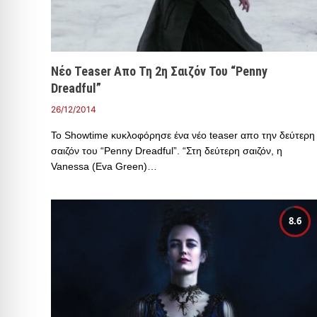
Νέο Teaser Απο Τη 2η Σαιζόν Του “Penny
Dreadful”
26/12/2014
To Showtime κυκλοφόρησε ένα νέο teaser απο την δεύτερη
σαιζόν του “Penny Dreadful”. “Στη δεύτερη σαιζόν, η
Vanessa (Eva Green)…
8.6