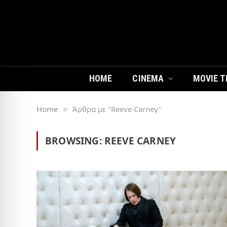
HOME
CINEMA
MOVIE T
Home
Άρθρα με "Reeve Carney"
»
BROWSING:
REEVE CARNEY