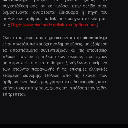
συγκατάθεση μας, αν και εφόσον στην σελίδα όπου
δημοσιεύονται αναφέρεται ξεκάθαρα η πηγή του
αυθεντικού άρθρου, με link που οδηγεί στο site μας.
[π.χ
Πηγή: www.cinemode.gr/link-του-αρθρου-μας
]
Ολα τα κείμενα που δημοσιεύονται στο
cinemode.gr
είναι πρωτότυπα και όχι αναδημοσιεύσεις, με εξαίρεση
τα αποσπάσματα συνεντεύξεων και τις υποθέσεις-
πλοκές ταινιών ή τηλεοπτικών σειρών, που έχουν
μεταφραστεί απο τα επίσημα ξενόγλωσσα κείμενα
των στούντιο παραγωγής ή τις επίσημες ελληνικές
εταιρείες διανομής. Πολλές απο τις εικόνες των
άρθρων είναι δικής μας γραφιστικής δημιουργίας και η
χρήση τους απο τρίτους, χωρίς την απόδοση πηγής δεν
επιτρέπεται.