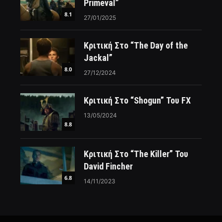
Primeval”
8.1
27/01/2025
Κριτική Στο “The Day of the
Jackal”
8.0
27/12/2024
Κριτική Στο “Shogun” Του FX
13/05/2024
8.8
Κριτική Στο “The Killer” Του
David Fincher
6.8
14/11/2023