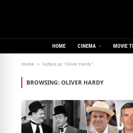
HOME
CINEMA
MOVIE T
Home
Άρθρα με "Oliver Hardy"
»
BROWSING:
OLIVER HARDY