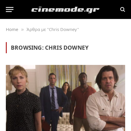
Home
Άρθρα με "Chris Downey"
»
BROWSING:
CHRIS DOWNEY