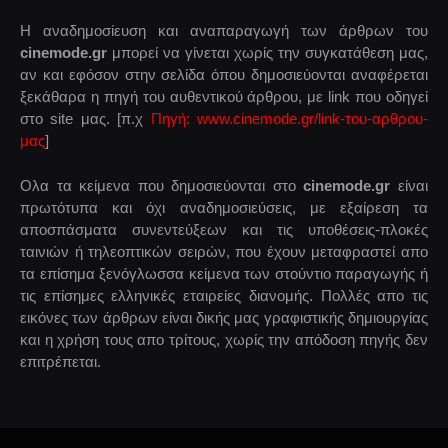
Η αναδημοσίευση και αναπαραγωγή των άρθρων του
cinemode.gr
μπορεί να γίνεται χωρίς την συγκατάθεση μας,
αν και εφόσον στην σελίδα όπου δημοσιεύονται αναφέρεται
ξεκάθαρα η πηγή του αυθεντικού άρθρου, με link που οδηγεί
στο site μας. [π.χ
Πηγή: www.cinemode.gr/link-του-αρθρου-
μας
]
Ολα τα κείμενα που δημοσιεύονται στο
cinemode.gr
είναι
πρωτότυπα και όχι αναδημοσιεύσεις, με εξαίρεση τα
αποσπάσματα συνεντεύξεων και τις υποθέσεις-πλοκές
ταινιών ή τηλεοπτικών σειρών, που έχουν μεταφραστεί απο
τα επίσημα ξενόγλωσσα κείμενα των στούντιο παραγωγής ή
τις επίσημες ελληνικές εταιρείες διανομής. Πολλές απο τις
εικόνες των άρθρων είναι δικής μας γραφιστικής δημιουργίας
και η χρήση τους απο τρίτους, χωρίς την απόδοση πηγής δεν
επιτρέπεται.