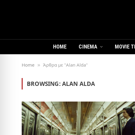
HOME
CINEMA
MOVIE T
Home
Άρθρα με "Alan Alda"
»
BROWSING:
ALAN ALDA