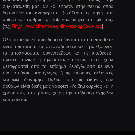
συγκατάθεση μας, αν και εφόσον στην σελίδα όπου
δημοσιεύονται αναφέρεται ξεκάθαρα η πηγή του
αυθεντικού άρθρου, με link που οδηγεί στο site μας.
[π.χ
Πηγή: www.cinemode.gr/link-του-αρθρου-μας
]
Ολα τα κείμενα που δημοσιεύονται στο
cinemode.gr
είναι πρωτότυπα και όχι αναδημοσιεύσεις, με εξαίρεση
τα αποσπάσματα συνεντεύξεων και τις υποθέσεις-
πλοκές ταινιών ή τηλεοπτικών σειρών, που έχουν
μεταφραστεί απο τα επίσημα ξενόγλωσσα κείμενα
των στούντιο παραγωγής ή τις επίσημες ελληνικές
εταιρείες διανομής. Πολλές απο τις εικόνες των
άρθρων είναι δικής μας γραφιστικής δημιουργίας και η
χρήση τους απο τρίτους, χωρίς την απόδοση πηγής δεν
επιτρέπεται.