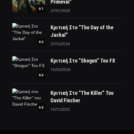
Primeval”
8.1
27/01/2025
Κριτική Στο “The Day of the
Jackal”
8.0
27/12/2024
Κριτική Στο “Shogun” Του FX
13/05/2024
8.8
Κριτική Στο “The Killer” Του
David Fincher
6.8
14/11/2023