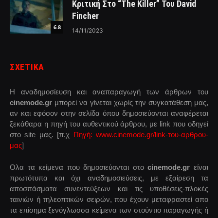
Κριτική Στο “The Killer” Του David
Fincher
6.8
14/11/2023
ΣΧΕΤΙΚΑ
Η αναδημοσίευση και αναπαραγωγή των άρθρων του
cinemode.gr
μπορεί να γίνεται χωρίς την συγκατάθεση μας,
αν και εφόσον στην σελίδα όπου δημοσιεύονται αναφέρεται
ξεκάθαρα η πηγή του αυθεντικού άρθρου, με link που οδηγεί
στο site μας. [π.χ
Πηγή: www.cinemode.gr/link-του-αρθρου-
μας
]
Ολα τα κείμενα που δημοσιεύονται στο
cinemode.gr
είναι
πρωτότυπα και όχι αναδημοσιεύσεις, με εξαίρεση τα
αποσπάσματα συνεντεύξεων και τις υποθέσεις-πλοκές
ταινιών ή τηλεοπτικών σειρών, που έχουν μεταφραστεί απο
τα επίσημα ξενόγλωσσα κείμενα των στούντιο παραγωγής ή