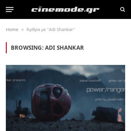
Home
Άρθρα με "Adi Shankar"
»
BROWSING:
ADI SHANKAR