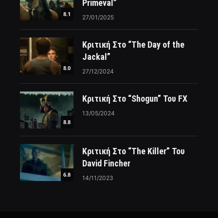
Primeval”
8.1
27/01/2025
Κριτική Στο “The Day of the
Jackal”
8.0
27/12/2024
Κριτική Στο “Shogun” Του FX
13/05/2024
8.8
Κριτική Στο “The Killer” Του
David Fincher
6.8
14/11/2023