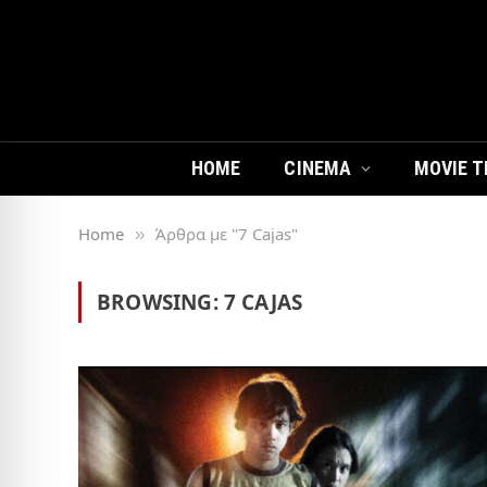
HOME
CINEMA
MOVIE T
Home
Άρθρα με "7 Cajas"
»
BROWSING:
7 CAJAS