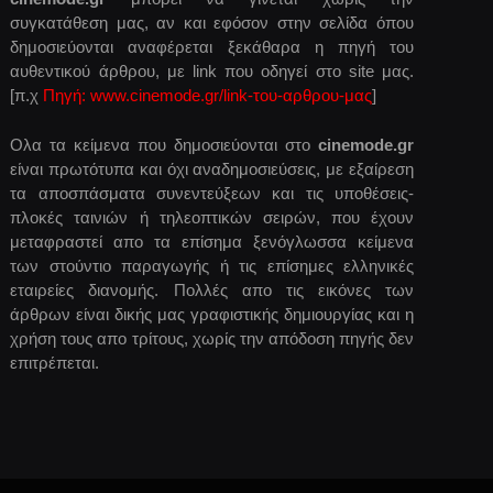
συγκατάθεση μας, αν και εφόσον στην σελίδα όπου
δημοσιεύονται αναφέρεται ξεκάθαρα η πηγή του
αυθεντικού άρθρου, με link που οδηγεί στο site μας.
[π.χ
Πηγή: www.cinemode.gr/link-του-αρθρου-μας
]
Ολα τα κείμενα που δημοσιεύονται στο
cinemode.gr
είναι πρωτότυπα και όχι αναδημοσιεύσεις, με εξαίρεση
τα αποσπάσματα συνεντεύξεων και τις υποθέσεις-
πλοκές ταινιών ή τηλεοπτικών σειρών, που έχουν
μεταφραστεί απο τα επίσημα ξενόγλωσσα κείμενα
των στούντιο παραγωγής ή τις επίσημες ελληνικές
εταιρείες διανομής. Πολλές απο τις εικόνες των
άρθρων είναι δικής μας γραφιστικής δημιουργίας και η
χρήση τους απο τρίτους, χωρίς την απόδοση πηγής δεν
επιτρέπεται.