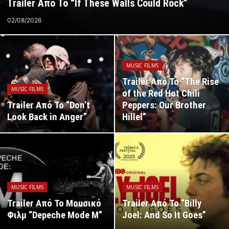
Trailer Από Το “If These Walls Could Rock”
02/08/2026
MUSIC FILMS
Trailer Από Το “The Rise
MUSIC FILMS
of the Red Hot Chili
Trailer Από Το “Don’t
Peppers: Our Brother
Look Back in Anger”
Hillel”
MUSIC FILMS
MUSIC FILMS
Trailer Από Το Μουσικό
Trailer Από Το “Billy
Φιλμ “Depeche Mode M”
Joel: And So It Goes”