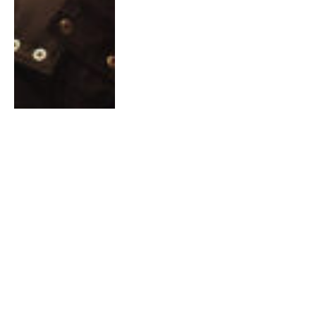
Trailer Από Το “The Bee Gees:
How Can You Mend a Broken
Heart”